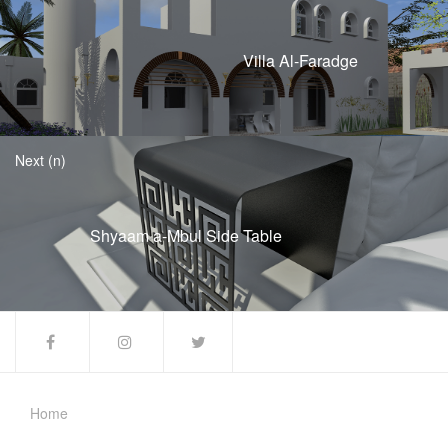
Villa Al-Faradge
Next (n)
Shyaam a-Mbul Side Table
Home