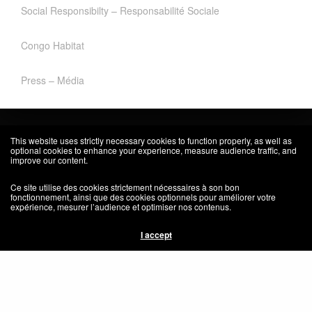
Social Responsibilty – Responsabilité Sociale
Congo Habitat
Press – Média
This website uses strictly necessary cookies to function properly, as well as
optional cookies to enhance your experience, measure audience traffic, and
improve our content.
Ce site utilise des cookies strictement nécessaires à son bon
fonctionnement, ainsi que des cookies optionnels pour améliorer votre
expérience, mesurer l’audience et optimiser nos contenus.
I accept
Architecture · Design · Research/Recherche
© 2026 BasaboseStudio | A company of Okapi Group SA