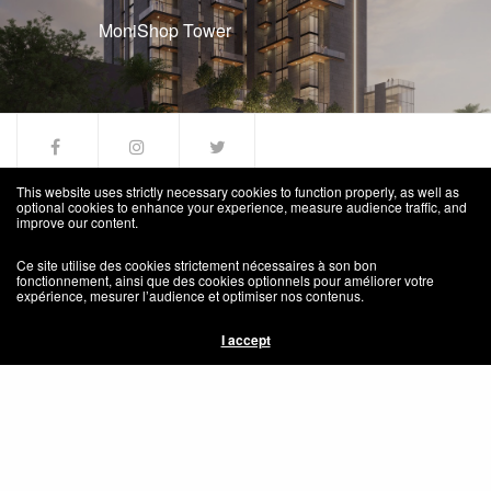
MoniShop Tower
This website uses strictly necessary cookies to function properly, as well as
optional cookies to enhance your experience, measure audience traffic, and
improve our content.
Home
Ce site utilise des cookies strictement nécessaires à son bon
Social Responsibilty – Responsabilité Sociale
fonctionnement, ainsi que des cookies optionnels pour améliorer votre
expérience, mesurer l’audience et optimiser nos contenus.
Congo Habitat
I accept
Press – Média