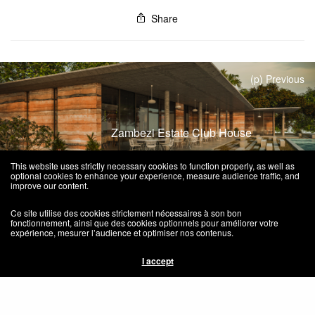
Share
(p) Previous
Zambezi Estate Club House
This website uses strictly necessary cookies to function properly, as well as
optional cookies to enhance your experience, measure audience traffic, and
improve our content.
Next (n)
Ce site utilise des cookies strictement nécessaires à son bon
fonctionnement, ainsi que des cookies optionnels pour améliorer votre
expérience, mesurer l’audience et optimiser nos contenus.
Maison Bookoo in the Karoo
I accept